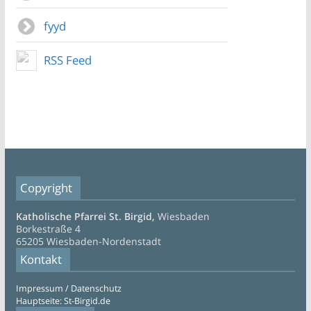
fyyd
RSS Feed
Copyright
Katholische Pfarrei St. Birgid,
Wiesbaden
Borkestraße 4
65205 Wiesbaden-Nordenstadt
Kontakt
Impressum / Datenschutz
Hauptseite: St-Birgid.de