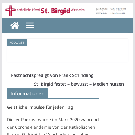
Zum
Inhalt
springen
PODCASTS
Fastnachtspredigt von Frank Schindling
St. Birgid fastet – bewusst – Medien nutzen
Informationen
Geistliche Impulse für jeden Tag
Dieser Podcast wurde im März 2020 während
der Corona-Pandemie von der Katholischen
Pfarrei St. Birgid in Wiesbaden ins Leben