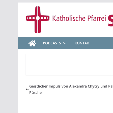
Zum
Inhalt
springen
PODCASTS
KONTAKT
Geistlicher Impuls von Alexandra Chytry und Pat
Püschel